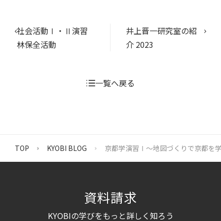
社会活動Ⅰ・Ⅱ演習
井上晋一研究室の紹
林保全活動
介 2023
一覧へ戻る
TOP
KYOBI BLOG
京都学演習Ⅰ～地図づくりで京都を
資料請求
KYOBI
の学びをもっと詳しく知ろう