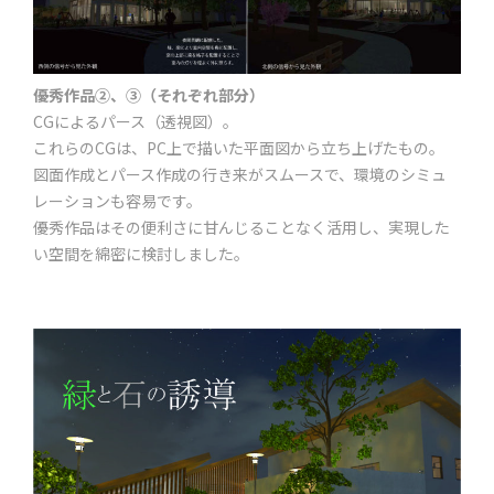
優秀作品②、③（それぞれ部分）
CGによるパース（透視図）。
これらのCGは、PC上で描いた平面図から立ち上げたもの。
図面作成とパース作成の行き来がスムースで、環境のシミュ
レーションも容易です。
優秀作品はその便利さに甘んじることなく活用し、実現した
い空間を綿密に検討しました。