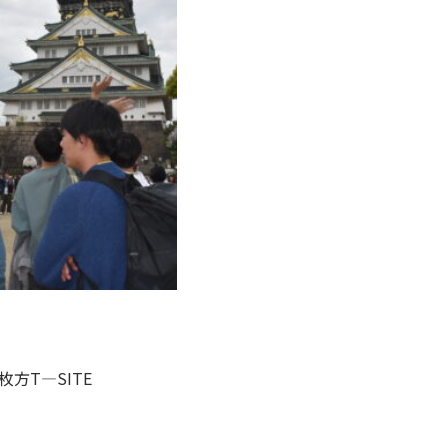
方T―SITE