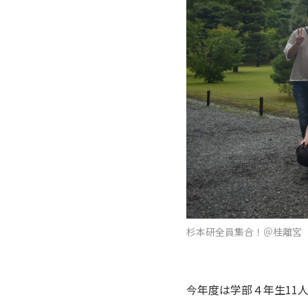
杉本研全員集合！＠桂離宮
今年度は学部４年生11