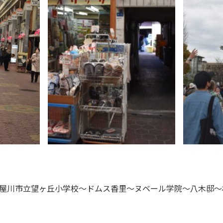
屋川市立望ヶ丘小学校～ドムス香里～ヌベール学院～八木邸～枚