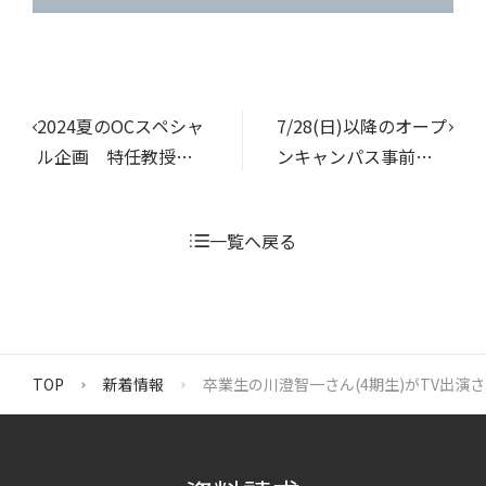
2024夏のOCスペシャ
7/28(日)以降のオープ
ル企画 特任教授に
ンキャンパス事前予
よる講演会のお知ら
約の受付を開始しま
せ【一般聴講者募
した
一覧へ戻る
集】
TOP
新着情報
卒業生の川澄智一さん(4期生)がTV出演