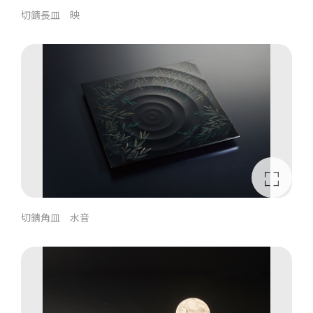
切錆長皿 映
切錆角皿 水音