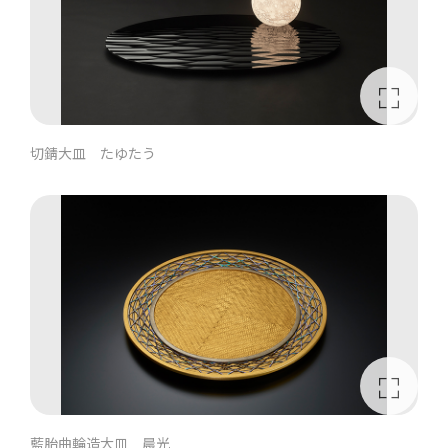
切錆大皿 たゆたう
藍胎曲輪造大皿 晨光