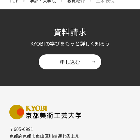
TOP
学部・大学院
教員紹介
三木 表悦
資料請求
KYOBI
の学びをもっと詳しく知ろう
申し込む
〒605-0991
京都府京都市東山区川端通七条上ル